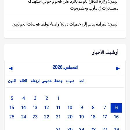
اليمن: وزارة الدفاع تتوعد بالرد على هجوم حوثي استهدف
معسكرات في مأرب وحضرموت
اليمن: العرادة يدعو إلى خطوات دولية رادعة لوقف هجمات الحوثيين
أرشيف الأخبار
اغسطس, 2026
▶
◀
احد
سبت
جمعة
خميس
اربعاء
ثلاثاء
اثنين
5
4
3
2
1
15
14
13
12
11
10
9
8
7
6
25
24
23
22
21
20
19
18
17
16
31
30
29
28
27
26