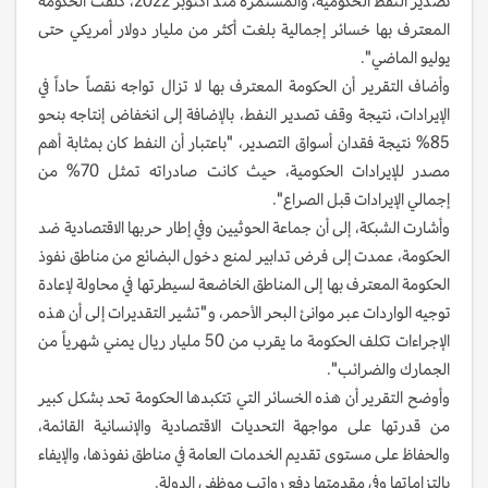
تصدير النفط الحكومية، والمستمرة منذ أكتوبر 2022، كلفت الحكومة
المعترف بها خسائر إجمالية بلغت أكثر من مليار دولار أمريكي حتى
يوليو الماضي".
وأضاف التقرير أن الحكومة المعترف بها لا تزال تواجه نقصاً حاداً في
الإيرادات، نتيجة وقف تصدير النفط، بالإضافة إلى انخفاض إنتاجه بنحو
85% نتيجة فقدان أسواق التصدير، "باعتبار أن النفط كان بمثابة أهم
مصدر للإيرادات الحكومية، حيث كانت صادراته تمثل 70% من
إجمالي الإيرادات قبل الصراع".
وأشارت الشبكة، إلى أن جماعة الحوثيين وفي إطار حربها الاقتصادية ضد
الحكومة، عمدت إلى فرض تدابير لمنع دخول البضائع من مناطق نفوذ
الحكومة المعترف بها إلى المناطق الخاضعة لسيطرتها في محاولة لإعادة
توجيه الواردات عبر موانئ البحر الأحمر، و"تشير التقديرات إلى أن هذه
الإجراءات تكلف الحكومة ما يقرب من 50 مليار ريال يمني شهرياً من
الجمارك والضرائب".
وأوضح التقرير أن هذه الخسائر التي تتكبدها الحكومة تحد بشكل كبير
من قدرتها على مواجهة التحديات الاقتصادية والإنسانية القائمة،
والحفاظ على مستوى تقديم الخدمات العامة في مناطق نفوذها، والإيفاء
بالتزاماتها وفي مقدمتها دفع رواتب موظفي الدولة.