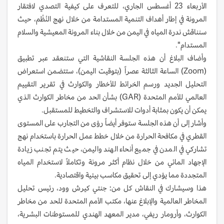
الأربعاء 23 أغسطس الجاري، للتعرف على كيفية التصدي لافتقار
المرونة في إطار أهداف التنمية المستدامة من خلال نهج النُظُم، حيث
سنناقش ندرة المياه في ‎اليمن من خلال بناء المرونة المعيشية والسلام
المستدام".
وأضاف البلاغ أن هذه الجلسة النقاشية التي ستنعقد عبر تطبيق
(Zoom) الساعة الثالثة عصراً (بتوقيت اليمن)، ستتضمن استعراض
التحليل الجديد ورسم الخرائط للأخطار والكوارث في تقرير التقييم
العالمي للأمم المتحدة (GAR) بشأن الحد من مخاطر الكوارث الذي
يمكن أن يكون بمثابة أدوات للاستشراف والتخطيط للمستقبل.
وأشار إلى أن هذه الجلسة ستوفر أيضاً رؤى من التجارب على المستوى
القطري في مكافحة الحرارة من خلال خطط عمل الحرارة باستخدام نهج
تشاركي في المدن في جميع أنحاء الهند واليمن، حيث يتم تجنب زيادة
الإجهاد المائي من خلال نظام أكثر مرونة وتكاملاً لاستخدام المياه
المتجددة مما يؤدي إلى تحقيق مكاسب بيئية واقتصادية.
هذا وسيشارك في النقاش كل من: جنتي كيرش وود، رئيس تحليل
المخاطر العالمية والإبلاغ عنها، مكتب الأمم المتحدة للحد من مخاطر
الكوارث، وأرومار ريفي، مدير المعهد الهندي للمستوطنات البشرية،