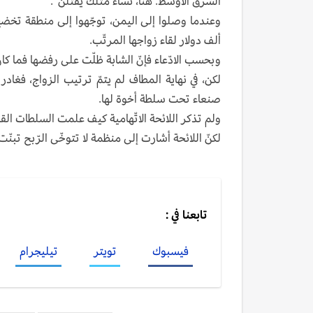
الشرق الأوسط. هنا، نساء مثلك يُقتلن".
ألف دولار لقاء زواجها المرتّب.
وبحسب الادّعاء فإنّ الشابة ظلّت على رفضها فما كان
صنعاء تحت سلطة أخوة لها.
ولم تذكر اللائحة الاتّهامية كيف علمت السلطات القضائية الأميركية 
لكنّ اللائحة أشارت إلى منظمة لا تتوخّى الرّبح تب
تابعنا في :
فيسبوك
تويتر
تيليجرام