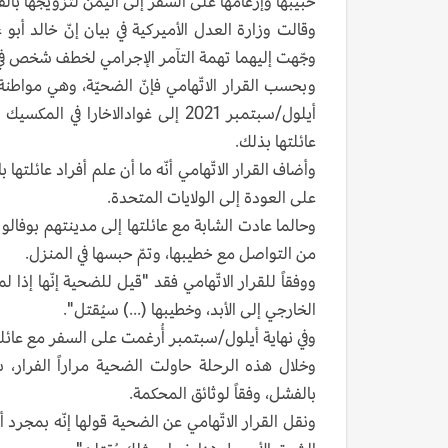
حبيبها وإرغامها على السفر إلى اليمن لتزويجها بالقوّ
وجّهت إليهما تهمة التآمر الإجرامي لخطف شخص في 
وبحسب القرار الاتّهامي فإنّ الضحيّة، وهي مواطنة
أيلول/سبتمبر 2021 إلى غوادالاخا
عائلتها بذلك.
وأضاف القرار الاتّهامي أنّه ما أن علم أفراد عائلته
على العودة إلى الولايات المتحدة.
وحالما عادت الشابة مع عائلتها إلى مدينتهم بوفالو 
من التواصل مع خطيبها، وتمّ حبسها في المنزل.
ووفقاً للقرار الاتّهامي فقد "قيل للضحية إنّها إذا
الخارجي إلى الأبد، وخطيبها (...) سيُقتل".
وفي نهاية أيلول/سبتمبر أُرغمت على السفر مع عائلته
وخلال هذه الرحلة حاولت الضحية مراراً الفرار، سو
بالفشل، وفقاً لوثائق المحكمة.
ونقل القرار الاتّهامي عن الضحية قولها إنّه بمجرد 