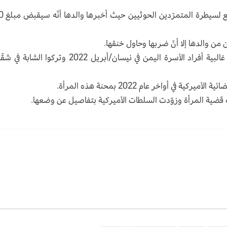
وعندما وصلوا إلى اليمن، ت
 من والدها إلا أنّ ضربها وحاول خنقها.
لكن، في نهاية المطاف لم يتمّ ترتيب الزواج، فغادر غالبية أفراد الأسرة اليمن في نيسان/أبريل 2022 وتركوا 
في أواخر عام 2022 بمحنة هذه المرأة.
نّت قضية المرأة وزوّدت السلطات الأميركية بتفاصيل عن وضعها.