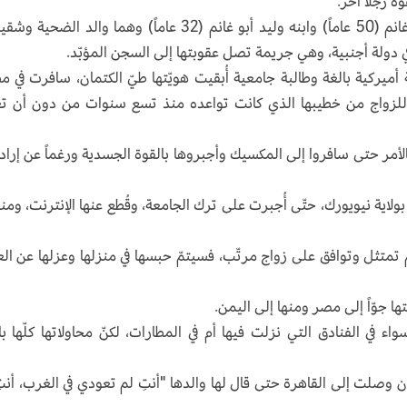
ة رجلاً آخر.
وقالت وزارة العدل الأميركية في بيان إنّ خالد أبو غانم (50 عاماً) وابنه وليد أبو غانم (32 عاماً) وهما والد الض
دولة أجنبية، وهي جريمة تصل عقوبتها إلى السجن المؤبّد.
 أميركية بالغة وطالبة جامعية أُبقيت هويّتها طيّ الكتمان، سافرت في م
را في المكسيك للزواج من خطيبها الذي كانت تواعده منذ تسع سنوات من دون أن ت
ا بالأمر حتى سافروا إلى المكسيك وأجبروها بالقوة الجسدية ورغماً عن إرادت
بولاية نيويورك، حتّى أُجبرت على ترك الجامعة، وقُطع عنها الإنترنت، وم
 لم تمتثل وتوافق على زواج مرتّب، فسيتمّ حبسها في منزلها وعزلها عن الع
ا جوّاً إلى مصر ومنها إلى اليمن.
اء في الفنادق التي نزلت فيها أم في المطارات، لكنّ محاولاتها كلّها ب
أن وصلت إلى القاهرة حتى قال لها والدها "أنتِ لم تعودي في الغرب، أنتِ