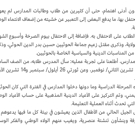
ن دون أدنى اهتمام، حتى أن كثيرين من طلاب وطالبات المدارس لم يعو
ُحتفل بها، ما يدفع البعض إلى التعبير عن خشيته من إضعاف الانتماء الو
.
لاب على الاحتفال به. فإضافة إلى الاحتفال بيوم الصرخة وأسبوع الشه
لولاية، وذكرى مقتل زعيم جماعة الحوثيين حسين بدر الدين الحوثي، وذ
ن المناسبات الدينية والسياسية الخاصة بالحوثيين.
لمدارس، أطلعنا على تجربة عمليه: سأل المدرس طلابه، من الصف الس
من المرحلة الأساسية، عن عيد الجلاء الواقع في 30 تشرين الثاني/ نوفمبر، وعن ثورتي 26 أي
 المرحلة الدراسية وما دونها دخلوا المدارس في الفترة التي كان الحوث
ي، وتم التركيز على الأعياد الدينية المذهبية على حساب الأعياد الوط
تي تحدث أثناء العملية التعليمة.
ى الجيل الحالي من الأطفال الذين يعيشون في بيئة كل ما فيها يدعوهم 
رفة وينشأون تنشئة عنصرية، ويغيب عنهم الولاء الوطني والفكر الو