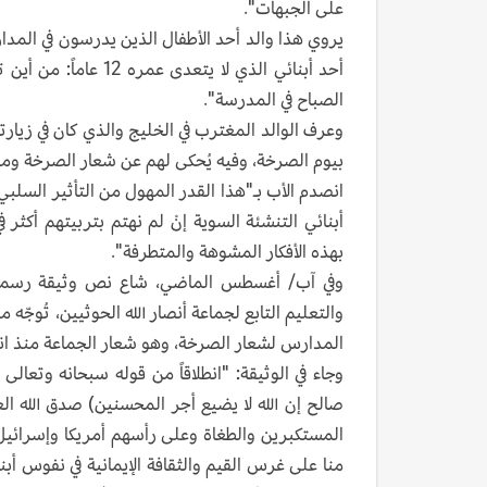
على الجبهات".
أحد أبنائي الذي لا ي
الصباح في المدرسة".
وعرف الوالد المغترب في الخليج والذي كان في زيار
بيوم الصرخة، وفيه يُحكى لهم عن شعار الصرخة ومدل
انصدم الأب بـ"هذا القدر المهول من التأثير السلب
أبنائي التنشئة السوية إنْ لم نهتم بتربيتهم أكث
بهذه الأفكار المشوهة والمتطرفة".
والتعليم التابع لجماعة أنصار الله الحوثيين، تُوج
المدارس لشعار الصرخة، وهو شعار الجماعة منذ انط
وجاء في الوثيقة: "انطلاقاً من قوله سبحانه وتعالى 
صالح إن الله لا يضيع أجر المحسنين) صدق الله العظ
المستكبرين والطغاة وعلى رأسهم أمريكا وإسرائيل 
منا على غرس القيم والثقافة الإيمانية في نفوس أب