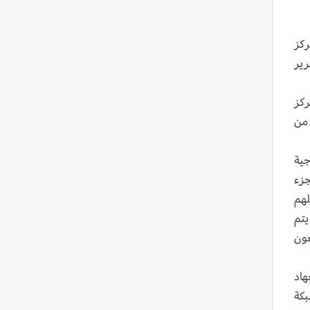
 ستة آلاف مركز
ة وتمرير
ركز
 من
أيديولوجية
جزء
لهم
يتم
عون
هاد
بكة