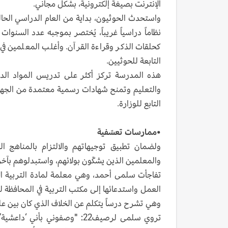
الإنترنت بصيغة إلكترونية، بشكل مجاني.
واستحدث الحوثيون، بداية من العام الدراسي الحالي
نظاماً دراسياً غريباً، يُختصر بموجبه عدد السن
كحلقات الذكر وقراءة القرآن. وأغلب المعلمين في
التابعة للحوثيين.
هذه المدرسة تركز أكثر على تدريس المواد الديني
والتعليم وتمنح شهادات رسمية معتمدة من الجهات
التابع للوزارة.
•ممارسات تعسّفية
ولضمان تطبيق توجيهاتهم والالتزام بالمناهج ا
والمعلمين الذين يشكّون بولائهم، واستبدلوهم بآخر
تفاجأت سلمى أحمد، وهي معلمة لمادة التربية الإ
العمل واستدعائها إلى مكتب التربية في المحافظة لل
وهي تشرح درساً يتكلم عن الخلاف الذي كان بين عل
تروي سلمى لرصيف22: "وصفوني ب