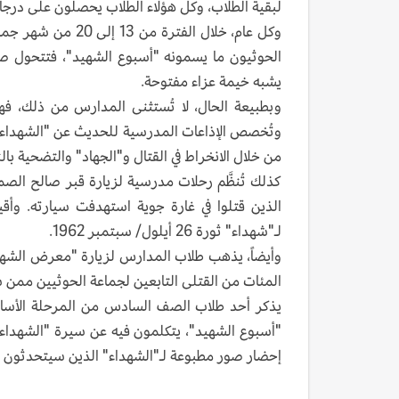
لبقية الطلاب، وكل هؤلاء الطلاب يحصلون على درجات
الحوثيون ما يسمونه "أسبوع الشهيد"، فتتحول ص
يشبه خيمة عزاء مفتوحة.
وبطبيعة الحال، لا تُستثنى المدارس من ذلك، فهي
وتُخصص الإذاعات المدرسية للحديث عن "الشهداء" 
من خلال الانخراط في القتال و"الجهاد" والتضحية با
كذلك تُنظَّم رحلات مدرسية لزيارة قبر صالح الصم
الذين قتلوا في غارة جوية استهدفت سيارته. وأق
لـ"شهداء" ثورة 26 أيلول/ سبتمبر 1962.
وأيضاً، يذهب طلاب المدارس لزيارة "معرض الشهدا
المئات من القتلى التابعين لجماعة الحوثيين ممن 
يذكر أحد طلاب الصف السادس من المرحلة الأساس
"أسبوع الشهيد"، يتكلمون فيه عن سيرة "الشهداء"
إحضار صور مطبوعة لـ"الشهداء" الذين سيتحدثون 