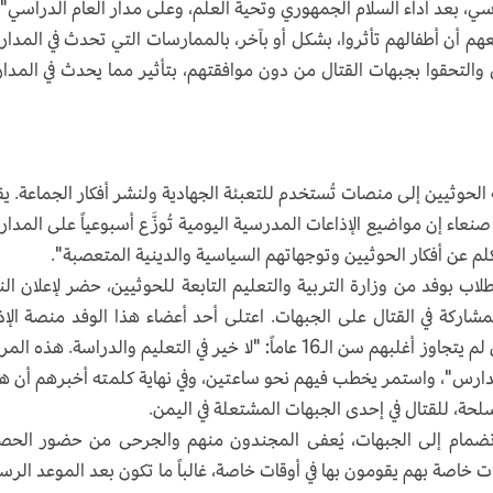
سي، بعد أداء السلام الجمهوري وتحية العلم، وعلى مدار العام الدراسي".
معهم أن أطفالهم تأثروا، بشكل أو بآخر، بالممارسات التي تحدث في المدا
والتحقوا بجبهات القتال من دون موافقتهم، بتأثير مما يحدث في المد
لحوثيين إلى منصات تُستخدم للتعبئة الجهادية ولنشر أفكار الجماعة. ي
اء إن مواضيع الإذاعات المدرسية اليومية تُوزَّع أسبوعياً على المدا
تكلم عن أفكار الحوثيين وتوجهاتهم السياسية والدينية المتعصبة".
ب بوفد من وزارة التربية والتعليم التابعة للحوثيين، حضر لإعلان الن
مشاركة في القتال على الجبهات. اعتلى أحد أعضاء هذا الوفد منصة الإذ
المدرسية وصرخ بأعلى صوته مخاطباً الطلاب الذين لم يتجاوز أغلبهم سن الـ16 عاماً: "لا خير في التعليم والدراسة. هذ
لمدارس"، واستمر يخطب فيهم نحو ساعتين، وفي نهاية كلمته أخبرهم أن ه
حة، للقتال في إحدى الجبهات المشتعلة في اليمن.
والانضمام إلى الجبهات، يُعفى المجندون منهم والجرحى من حضور ال
بارات خاصة بهم يقومون بها في أوقات خاصة، غالباً ما تكون بعد الموعد الر