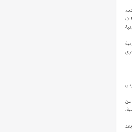
تمد
قات
نية
بية
خرى
ارس
 عن
ية،
بعد