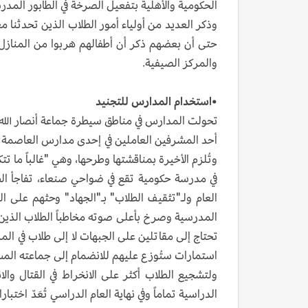
الحكومية والأهلية بتفعيل الصرخة في الطابور المدر
وذكر العديد من أولياء أمور الطلاب الذين تحدثنا 
حتى أن بعضهم ذكر أن أطفالهم هربوا من المنازل 
والمركز الصيفية.
•استخدام المدارس للتجنيد
تحولت المدارس في مناطق سيطرة جماعة أنصار الله ا
أحد المشرفين العاملين في إحدى مدارس العاصمة صنع
وتُلزم الأخيرة بمناقشتها وطرحها، وهي "غالباً ما ت
في مدرسة حكومية تقع في ضواحي صنعاء، تفاجأ الطلا
العام ولـ"تثقيف الطلاب" بـ"الجهاد" وحثهم على ال
تحتاج إلى مقاتلين على الجبهات لا إلى طلاب في ا
استمارات ستُوزع عليهم للانضمام إلى جماعته المسل
ولتشجيع الطلاب أكثر على الانخراط في القتال 
الدراسية تماماً وفي نهاية العام الدراسي تُعَدّ اخت