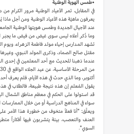
•طمس الهوية الوطنية
في المقابل، تمر الأعياد الوطنية مرور الكرام م
يعرفون ماهيّة هذه الأعياد الوطنية ومن أجل ماذا ي
عند الأجيال الجديدة وطمس هويتها الوطنية الجامعة
وما ذُكر أعلاه ليس سوى غيض من فيض ما يجبَر الط
تشهد المدارس إحياء مولد فاطمة الزهراء، ويوم ا
مقتل صالح الصماد، وذكرى المولد النبوي، وغيرها م
عندما ذهبنا للحديث مع أحد المعلمين في إحدى ا
أكتوبر، وما الذي حدث في هذه الأيام، فلم يعرف أحد.
يقول المُعلم إن هذه نتيجة طبيعة، فالطلاب في هذه
قد استولوا على الحكم في معظم مناطق الشمال اليمن
سواء في المناهج الدراسية أو من خلال الممارسات ال
ويعلّق: "أنا فعلاً متخوف من خطورة هذا الأمر عل
العنف والتعصب، بيئة يتشربون فيها أفكاراً متط
السوي".