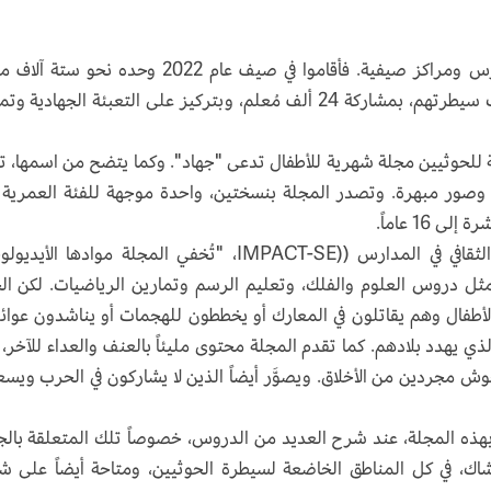
إضافة إلى المدارس العادية، أطلق الحوثيون مدارس ومراكز صيفية. فأقاموا في صيف عام 2022 وحده نحو
صيفي، في 15 محافظة يمنية تقع كلياً أو جزئياً تحت سيطرتهم، بمشاركة 24 ألف مُعلم، وبتركيز على التعبئة الجهادي
عة للحوثيين مجلة شهرية للأطفال تدعى "جهاد". وكما يتضح من اسمها، ت
وصور مبهرة. وتصدر المجلة بنسختين، واحدة موجهة للفئة العمرية
16 عاماً.
وبحسب تقرير لمعهد مراقبة السلام والتسامح الثقافي في المدارس ((IMPACT-SE، "تُخفي المجلة موادها ال
ل دروس العلوم والفلك، وتعليم الرسم وتمارين الرياضيات. لكن ال
الأطفال وهم يقاتلون في المعارك أو يخططون للهجمات أو يناشدون عوائ
ذي يهدد بلادهم. كما تقدم المجلة محتوى مليئاً بالعنف والعداء للآخر، 
ش مجردين من الأخلاق. ويصوَّر أيضاً الذين لا يشاركون في الحرب ويس
 بهذه المجلة، عند شرح العديد من الدروس، خصوصاً تلك المتعلقة بالج
كشاك، في كل المناطق الخاضعة لسيطرة الحوثيين، ومتاحة أيضاً على ش