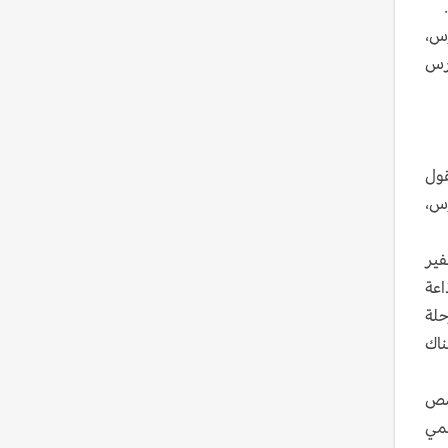
رس،
ارس
قول
رس،
فير
اعة
ه المرحلة
ناك
حصص
سمي