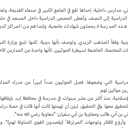
، مدارس داخلية، إحداها تقع في الجامع الكبير في صنعاء القديمة، وتع
وات الدراسية إلى النصف، وتُعطى الحصص الدراسية داخل المسجد في حل
 هذه المدرسة لا يحملون شهادات جامعية، وإنما هم من المراكز الدي
ة وفقاً للمذهب الزيدي، وتوصف بأنها دينية، لكنها تتبع وزارة التر
 المختصة، الخاضعة لسيطرة الحوثيين، كأنها واحدة من المدارس الأ
لدراسية التي وضعوها، فصل الحوثيون عدداً كبيراً من مدراء المد
ين موالين لهم.
سلامية، منذ أكثر من عشر سنوات، في مدرسة في محافظة إب، بإيقافها
تحقيق معها. وفي التحقيق، تبيّن أن تهمتها كانت أنها قالت في حصة دراس
ي بن أبي طالب ومعاوية بن أبي سفيان: "معاوية رضي الله عنه".
أني ‘داعشية’ وأروّج لأفكار وتوجهات ‘المرتزقة’ (يقصدون القوى المناوئة لهم)". و