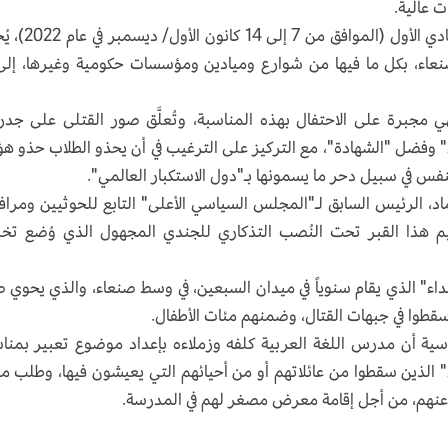
 عالية.
وكل عام، خلال الفترة من 13 إلى 20 من شهر جمادي الأول (المو
نعاء، بكل ما فيها من شوارع وميادين ومؤسسات حكومية وغيرها، إلى
 مجبرة على الاحتفال بهذه المناسبة، وتُعلَّق صور القتلى على جدرا
وفضل "الشهادة"، مع التركيز على الترغيب في أن يحذو الطلاب حذو هؤل
لنفس في سبيل دحر ما يسمونها بـ"دول الاستكبار العالمي".
اد، الرئيس السابق لـ"المجلس السياسي الأعلى" التابع للحوثيين ومراف
يم هذا القبر تحت النُصب التذكاري للجندي المجهول الذي وُضع تخلي
ء" الذي يقام سنوياً في ميدان السبعين، في وسط صنعاء، والذي يحوي 
سقطوا في جبهات القتال، وضمنهم مئات الأطفال.
ية أن مدرس اللغة العربية كلفه وزملاءه بإعداد موضوع تعبير بمنا
 الذين سقطوا من عائلاتهم أو من أحيائهم التي يعيشون فيها، وطلب م
عنهم، من أجل إقامة معرض مصغر لهم في المدرسة.