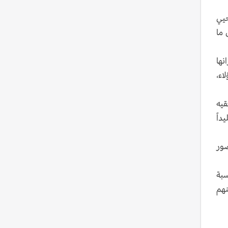
افق من 7 إلى 14 كانون الأول/ ديسمبر في عام 2022)، يُحيي
 ما
نها
اء،
قيه
داً
صور
سبة
نهم