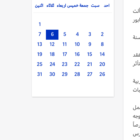
احد
سبت
جمعة
خميس
اربعاء
ثلاثاء
اثنين
 ويضيف لرصيف22: "عندما سألت
ابور
1
7
6
5
4
3
2
سنة
13
12
11
10
9
8
فقد
14
15
16
17
18
19
أثر
25
24
23
22
21
20
31
30
29
28
27
26
لتربية
بات
عمل
وجه
صاً
ارس