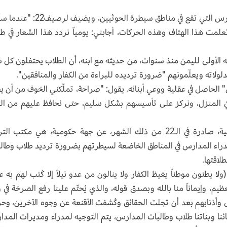
يروي هذا والد أحد الأطفال الذين يدرسون في المدارس التي تقع في مناطق سيطرة الحوثيين،
تعدى عمره 12 عاماً: من أين تعلمت هذا الهتاف وهذه الحركات، أجابني: يومياً نردد هذا الشعار في ط
ته الأولى لليمن منذ سنوات، من حديثه مع ابنه، أن الطلاب يحتفلون كل 
ولاته ويعلّمونهم "ضرورة ترديده للبراءة من الكفار والمنافقين".
ي" الحاصل في عقلية ووعي أبنائه. يقول: "صراحة، تملّكني الخوف من أن ي
ر في المنزل، ونركز على تأسيسهم بشكل سليم، حتى نحافظ عليهم من الت
وفي آب/ أغسطس الماضي، شاع نص وثيقة رسمية، صادرة في الـ22 من ذلك الشهر، عن جهة حكومية، هي مكتب ا
ّه مدراء المدارس في المناطق الخاضعة لسيطرتهم بضرورة ترديد طلاب وطال
لاقتها.
(ولا يطئون موطئاً يغيظ الكفار ولا ينالون من عدو نيلاً إلا كُتب لهم به 
يم، وإيماناً منا بالله وبصدق قوله، والذي يُحتّم علينا رفع الصرخة في 
وأذنابهم بعد أن تجلت الحقائق وكُشفت الأقنعة عن وجوه الآخرين، وحر
نائنا وبناتنا طلاب وطالبات المدارس، يتم التوجيه لمدراء ومديرات المد