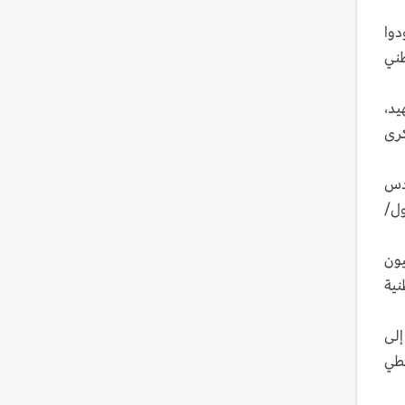
دوا
طني
يد،
كرى
ادس
لول/ سبتمبر و14 تشرين الأول/
يون
نية
إلى
سطي