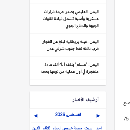
اليمن: العليمي يصدر حزمة قرارات
عسكرية وأمنية تشمل قيادة القوات
الجوية والدفاع الجوي
اليمن: هيئة بريطانية تبلغ عن انفجار
قرب ناقلة نفط جنوب شرقي عدن
اليمن: "مسام" يتلف 4.1 ألف مادة
متفجرة في أول عملية من نوعها بحجة
أرشيف الأخبار
منع
اغسطس, 2026
▶
◀
وقال غريسلي، ان الحدث الرفيع الذي استضافته هولندا والولايات المتحدة الأمريكية والمانيا, قد تعهد المانحين فيه بتقديم 75
احد
سبت
جمعة
خميس
اربعاء
ثلاثاء
اثنين