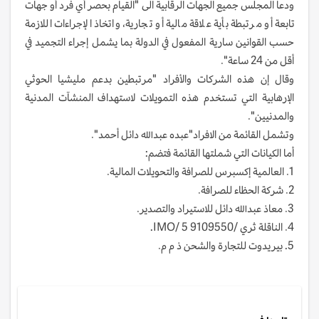
ودعا المجلس جميع الجهات الرقابية الى "القيام بحصر أي فرد أو جهات
تابعة أو مرتبطة بأية علاقة مالية أو تجارية، واتخاذ الإجراءات اللازمة
حسب القوانين سارية المفعول في الدولة بما يشمل إجراء التجميد في
أقل من 24 ساعة".
وقال إن هذه الشركات والأفراد "مرتبطين بدعم مليشيا الحوثي
الإرهابية التي تستخدم هذه التمويلات لاستهداف المنشآت المدنية
والمدنيين".
وتشمل القائمة من الافراد"عبده عبدالله دائل أحمد".
أما الكيانات التي شملتها القائمة فتضم:
1. العالمية إكسبرس للصرافة والتحويلات المالية.
2. شركة الحظاء للصرافة.
3. معاذ عبدالله دائل للاستيراد والتصدير.
4. الناقلة ثري /9109550 IMO/ 5.
5. بيريدوت للتجارة والشحن ذ م م.