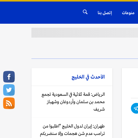
منوعات
إتصل بنا
الأحدث في
الخليج
الرياض: قمة ثلاثية في السعودية تجمع
محمد بن سلمان وأردوغان وشهباز
شريف
طهران: إيران لدول الخليج "اطلبوا من
ترامب عدم شن هجمات وإلا سنضربكم