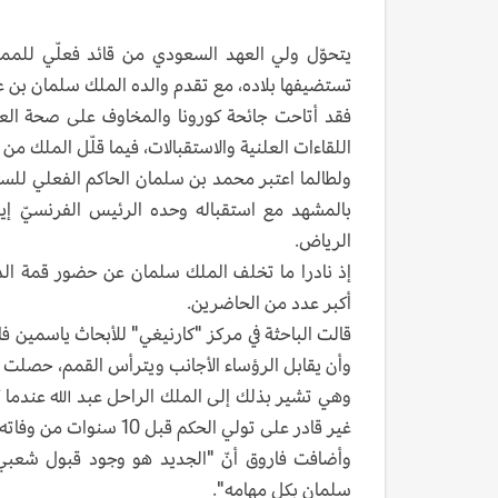
يتحوّل ولي العهد السعودي من قائد فعلّي للممل
تستضيفها بلاده، مع تقدم والده الملك سلمان بن ع
اللقاءات العلنية والاستقبالات، فيما قلّل الملك من
بالمشهد مع استقباله وحده الرئيس الفرنسيّ إيم
الرياض.
إذ نادرا ما تخلف الملك سلمان عن حضور قمة الد
أكبر عدد من الحاضرين.
قالت الباحثة في مركز "كارنيغي" للأبحاث ياسمين فا
وأن يقابل الرؤساء الأجانب ويترأس القمم، حصلت قب
وهي تشير بذلك إلى الملك الراحل عبد الله عندما 
غير قادر على تولي الحكم قبل 10 سنوات من وفاته.
وأضافت فاروق أنّ "الجديد هو وجود قبول شعبي 
سلمان بكل مهامه".