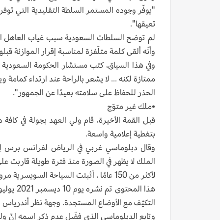
"يوفّر وجوده المستمر السلطة التقليدية التي توفر 
تعيقها".
لم توضح السلطات السعودية سبب غياب العاهل الس
وأنّه ألقى كلمة متلّفزة لمناسبة إقرار الموازنة قبله
وفي هذا السياق، كتب مستشار الحكومة السعودية ع
ممتازة لكنه ... لا يشعر بالراحة عند ارتداء كمامة
الحذر للحفاظ على سلامته بعيدًا عن الجمهور".
•ملك غير متوّج
بتغطية إعلامية واسعة.
وقال دبلوماسي غربي في الرياض لفرانس برس إنّ
الملك لا يظهر في الصورة منذ فترة طويلة قاربت عل
لأكثر من 150 عامًا ، أثبتت السياحة السويسرية مرونتها وقدرتها على التأقلم
التكيّف مع الأوضاع المستجدة. وجهة نظر أندرياس 
وتابع الدبلوماسي الذي فضّل عدم ذكر اسمه إنّ ولي 