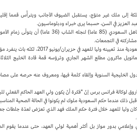
كة إلى ملك غير متوّج، يستقبل الضيوف الأجانب ويترأّس قمما إقلي
بد العزيز في السن، حسبما يرى خبراء ودبلوماسيون.
فقد أتاحت جائحة كورونا والمخاوف على صحة العاهل السعودي (85 عاما) لنجله الشاب (36 عاما) أن يتولّى ز
 مشاركته في التجمعات.
ولطالما اعتبر محمد بن سلمان الحاكم الفعلي للسعودية منذ تعيينه وليا للعهد في حزيران/يونيو 2017، لكن
انويل ماكرون مطلع الشهر الجاري وترؤسه قمة قادة الخليج الثلاثاء
ول الخليجية السنوية وإلقاء كلمة فيها، ومعروف عنه حرصه على مصا
روق لوكالة فرانس برس إنّ "فكرة أنّ يكون ولي العهد الحاكم الفعلي للبل
ل ذلك عندما حكم السعودية ملوك لم يكونوا في الحالة الصحية المناسبة
كان وليا للعهد خلال فترة حكم الملك فهد الذي تعرّض لعدّة جلطات جع
وإعلامي بدور مواز بل أكثر أهمية لولي العهد، حتى عندما يقوم ال