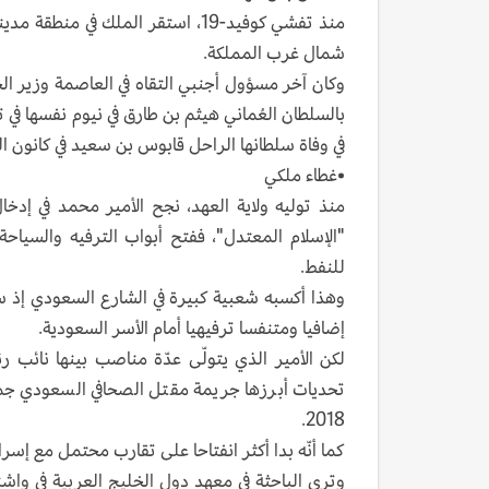
منذ تفشي كوفيد-19، استقر الملك ف
شمال غرب المملكة.
بالسلطان العُماني هيثم بن طارق في نيوم نفسها في ت
في وفاة سلطانها الراحل قابوس بن سعيد في كانون الثاني/
•غطاء ملكي
منذ توليه ولاية العهد، نجح الأمير محمد في إدخا
"الإسلام المعتدل"، ففتح أبواب الترفيه والسيا
للنفط.
وهذا أكسبه شعبية كبيرة في الشارع السعودي إذ سم
إضافيا ومتنفسا ترفيهيا أمام الأسر السعودية.
لكن الأمير الذي يتولّى عدّة مناصب بينها نائب 
تحديات أبرزها جريمة مقتل الصحافي السعودي جم
2018.
كما أنّه بدا أكثر انفتاحا على تقارب محتمل مع إسرا
وترى الباحثة في معهد دول الخليج العربية في وا