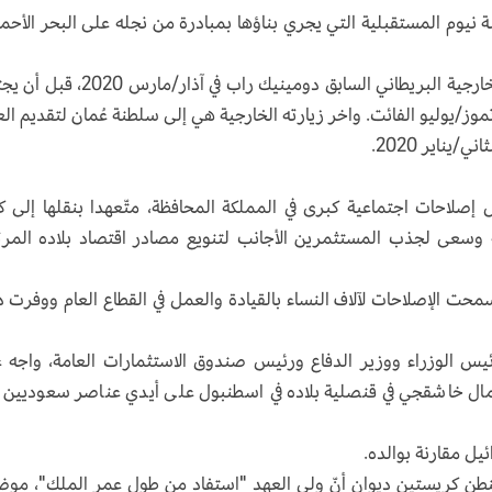
ي منطقة مدينة نيوم المستقبلية التي يجري بناؤها بمبادرة من نجله على البحر الأحم
وكان آخر مسؤول أجنبي التقاه في العاصمة وزير الخارجية البريطاني السابق دومينيك راب في آ
موز/يوليو الفائت. واخر زيارته الخارجية هي إلى سلطنة عُمان لتقديم الع
يناير 2020.
ل إصلاحات اجتماعية كبرى في المملكة المحافظة، متّعهدا بنقلها إلى 
حة وسعى لجذب المستثمرين الأجانب لتنويع مصادر اقتصاد بلاده المر
حت الإصلاحات لآلاف النساء بالقيادة والعمل في القطاع العام ووفرت د
رئيس الوزراء ووزير الدفاع ورئيس صندوق الاستثمارات العامة، واجه ع
ال خاشقجي في قنصلية بلاده في اسطنبول على أيدي عناصر سعوديين 
ئيل مقارنة بوالده.
شنطن كريستين ديوان أنّ ولي العهد "استفاد من طول عمر الملك"، مو