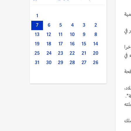
مية
1
7
6
5
4
3
2
مام الأمور في
13
12
11
10
9
8
19
18
17
16
15
14
ّه بات ينفرد مؤخرا
25
24
23
22
21
20
 في
31
30
29
28
27
26
فحة
اد،
".
لته
ملك