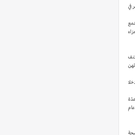
ر في
ذار/مارس 2020، قبل أن يجتمع
زاء
كنف
تهن
خلا
دّة
عام
ضحة