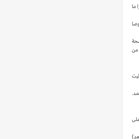
 ما
وصا
صحة
 من
ي وحظيت
مد.
سرا على
عد)