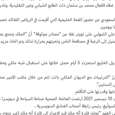
غطاء لأفعال محمد بن سلمان ذات الطابع الشبابي وغير التقليدية، ونادرا
عودي عن حضور القمة الخليجية التي أقيمت في الرياض الثلاثاء، خص
ا بيومين.
لي الشهابي على تويتر نقلا عن "مصادر موثوقة" أنّ "الملك يتمتع ب
 ويميل إلى الرغبة في مصافحة الناس وتحيتهم بحرارة لذلك يتم اتخاذ مزيد
قبل القمة الأخيرة، قام ولي العهد بجولة في كافة دول الخليج استمرّت 5 أيام حصل خلالها على استقبال شبه ملك
 "الترتيبات مع الديوان الملكي باتت تتم من خلال مكتب الأمير مح
ى السنتين".
هذا المحتوى تم نشره يوم 10 ديسمبر 2021 يوليو, 10 ديسمبر 2021 أرغمت الجائحة الصحية صناعة السياحة في سوي
تسولّيغ، رئيس رابطة أصحاب الفنادق السويسرية...
العهد "تجاوز فكرة أنّه ملك قيد الإعداد إلى فكرة أنه ملك (غير متوّج ب