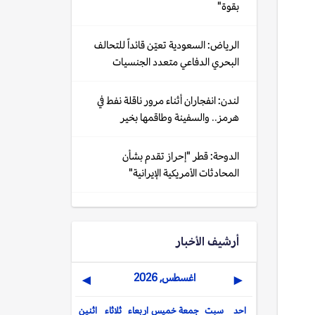
بقوة"
الرياض: السعودية تعيّن قائداً للتحالف
البحري الدفاعي متعدد الجنسيات
لندن: انفجاران أثناء مرور ناقلة نفط في
هرمز.. والسفينة وطاقمها بخير
الدوحة: قطر "إحراز تقدم بشأن
المحادثات الأمريكية الإيرانية"
أرشيف الأخبار
اغسطس, 2026
▶
◀
احد
سبت
جمعة
خميس
اربعاء
ثلاثاء
اثنين