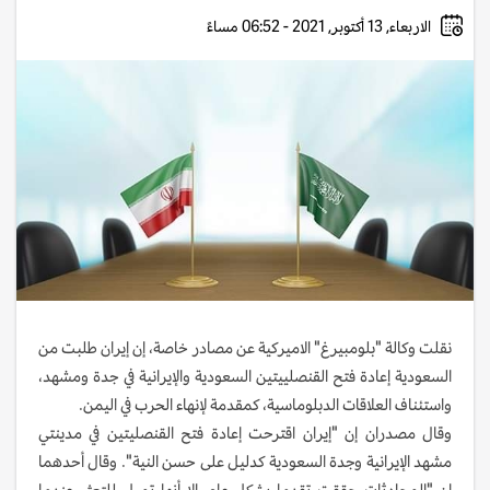
الاربعاء, 13 أكتوبر, 2021 - 06:52 مساءً
نقلت وكالة "بلومبيرغ" الاميركية عن مصادر خاصة، إن إيران طلبت من
السعودية إعادة فتح القنصلييتين السعودية والإيرانية في جدة ومشهد،
واستئناف العلاقات الدبلوماسية، كمقدمة لإنهاء الحرب في اليمن.
وقال مصدران إن "إيران اقترحت إعادة فتح القنصليتين في مدينتي
مشهد الإيرانية وجدة السعودية كدليل على حسن النية". وقال أحدهما
إن "المحادثات حققت تقدما بشكل عام، إلا أنها تميل للتعثر عندما