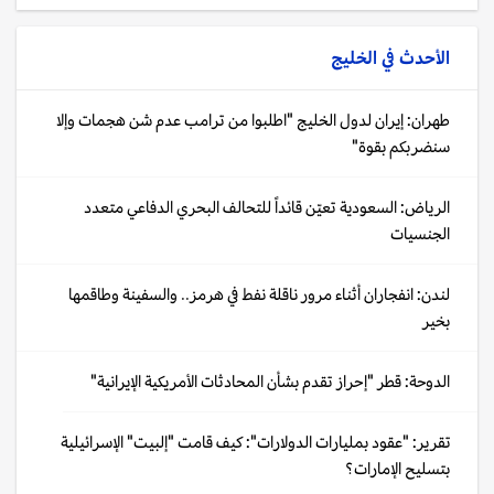
الأحدث في
الخليج
طهران: إيران لدول الخليج "اطلبوا من ترامب عدم شن هجمات وإلا
سنضربكم بقوة"
الرياض: السعودية تعيّن قائداً للتحالف البحري الدفاعي متعدد
الجنسيات
لندن: انفجاران أثناء مرور ناقلة نفط في هرمز.. والسفينة وطاقمها
بخير
الدوحة: قطر "إحراز تقدم بشأن المحادثات الأمريكية الإيرانية"
تقرير: "عقود بمليارات الدولارات": كيف قامت "إلبيت" الإسرائيلية
بتسليح الإمارات؟