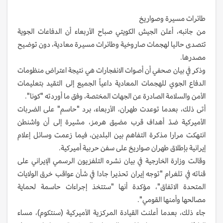
طائرات مسيرة وصواريخ
من جانبه، أعلن الجيش الكويتي صباح الأربعاء أن الدفاعات الجوية
تتصدى حاليا لهجمات صاروخية وطائرات مسيرة معادية، دون توضيح
مصدرها.
وذكر في بيان صحفي أن أصوات الانفجارات هي نتيجة اعتراض منظومات
الدفاع الجوي للهجمات المعادية داعياً الجميع إلى التقيد بتعليمات
الأمن والسلامة الصادرة عن الجهات المختصة، وفق ما أوردته "كونا".
أتى ذلك، بعدما توعدت طهران، الأربعاء، برد "حاسم" على الضربات
الأميركية ضدّ أهداف قرب مضيق هرمز، مشيرة إلى أن واشنطن
انتهكت مرارا مذكرة التفاهم بين البلدين، فيما زعمت وسائل إعلام
إيرانية بإطلاق طهران صواريخ على سفن حربية أميركية.
وقالت وزارة الخارجية في بيان نشره التلفزيون الرسمي الإيراني على
قناته في تلغرام "توجه إيران تحذيرا جادا في شأن عواقب خرق الولايات
المتحدة الاتفاق"، مؤكدة أنها "ستتخذ إجراءات حاسمة لحماية
مصالحها وأمنها القومي".
جاء ذلك، بعدما أعلنت القيادة المركزية الأميركية (سنتكوم)، مساء