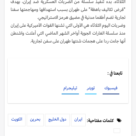
الثلاثاء، بدء تنفيذ سلسلة من الضربات العسكرية ضد إيران، بهدف
"فرض تكاليف باهظة" على طهران بسبب استهدافها ومهاجمتها سفنا
تجارية تضم أطقما مدنية في مضيق هرمز الاستراتيجي.
وضربات اليوم الثلاثاء هي الأولى التي تشنها القوات الأميركية على إيران
منذ سلسلة الغارات الجوية أواخر الشهر الماضي التي أعلنت واشنطن
أنها جاءت ردا على هجمات شنتها طهران على سفن تجارية.
تابعنا في :
فيسبوك
تويتر
تيليجرام
ايران
دول الخليج
بحرين
الكويت
كلمات مفتاحية: