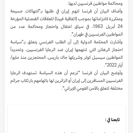
ومحاكمة مواطنين فرنسيين لديها.
وأضاف البيان أن فرنسا تتهم إيران في طلبها بـ"انتهاكات جسيمة
ومتكررة لالتزاماتها بموجب (اتفاقية فيينا) للعلاقات القنصلية المؤرخة
24 أبريل 1963، في سياق اعتقال واحتجاز ومحاكمة عدد من
المواطنين الفرنسيين في طهران".
وأشارت المحكمة الدولية إلى أن الطلب الفرنسي يتعلق بـ"سياسة
احتجاز الرهائن التي تنتهجها إيران ضد الرعايا الفرنسيين، وتحديداً
المواطنين سيسيل كولر وشريكها جاك باريس، المحتجزين منذ مايو/
أيار 2022".
وأوضح البيان أن فرنسا "تزعم أن هذه السياسة تستهدف الرعايا
الفرنسيين المسافرين إلى إيران أو الزائرين لها باتهامهم بارتكاب جرائم
مختلفة تتعلق بالأمن القومي الإيراني".
تابعنا في :