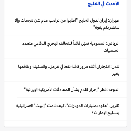
الأحدث في
الخليج
طهران: إيران لدول الخليج "اطلبوا من ترامب عدم شن هجمات وإلا
سنضربكم بقوة"
الرياض: السعودية تعيّن قائداً للتحالف البحري الدفاعي متعدد
الجنسيات
لندن: انفجاران أثناء مرور ناقلة نفط في هرمز.. والسفينة وطاقمها
بخير
الدوحة: قطر "إحراز تقدم بشأن المحادثات الأمريكية الإيرانية"
تقرير: "عقود بمليارات الدولارات": كيف قامت "إلبيت" الإسرائيلية
بتسليح الإمارات؟