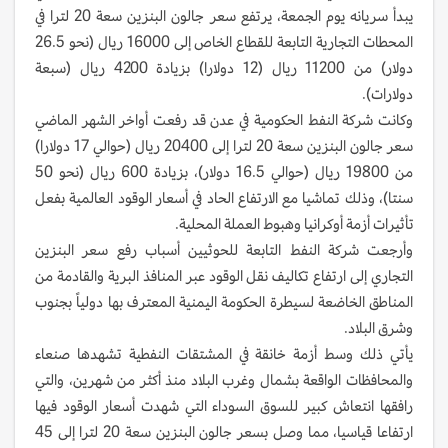
يبدأ سريانه يوم الجمعة، يرتفع سعر جالون البنزين سعة 20 لترا في
المحطات التجارية التابعة للقطاع الخاص إلى 16000 ريال (نحو 26.5
دولار) من 11200 ريال (12 دولارا) بزيادة 4200 ريال (سبعة
دولارات).
وكانت شركة النفط الحكومية في عدن قد رفعت أواخر الشهر الماضي
سعر جالون البنزين سعة 20 لترا إلى 20400 ريال (حوالي 17 دولارا)
من 19800 ريال (حوالي 16.5 دولار)، بزيادة 600 ريال (نحو 50
سنتا)، وذلك تماشيا مع الارتفاع الحاد في أسعار الوقود العالمية بفعل
تأثيرات أزمة أوكرانيا وهبوط العملة المحلية.
وأرجعت شركة النفط التابعة للحوثيين أسباب رفع سعر البنزين
التجاري إلى ارتفاع تكاليف نقل الوقود عبر المنافذ البرية والقادمة من
المناطق الخاضعة لسيطرة الحكومة اليمنية المعترف بها دولياً بجنوب
وشرق البلاد.
يأتي ذلك وسط أزمة خانقة في المشتقات النفطية تشهدها صنعاء
والمحافظات الواقعة بشمال وغرب البلاد منذ أكثر من شهرين، والتي
رافقها انتعاش كبير للسوق السوداء التي شهدت أسعار الوقود فيها
ارتفاعا قياسيا، مما وصل بسعر جالون البنزين سعة 20 لترا إلى 45