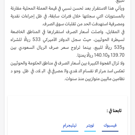
للبيع.
ويأتي هذا الاستقرار بعد تحسن نسبي في قيمة العملة المحلية مقارنة
بالمستويات التي سجلتها خلال فترات سابقة، في ظل إجراءات نقدية
ومصرفية استهدفت الحد من تقلبات سوق الصرف.
في المقابل، واصلت أسعار الصرف استقرارها في المناطق الخاضعة
لسيطرة الحوثيين، حيث سجل الدولار الأميركي 533 ريالًا للشراء
و535 ريالًا للبيع، بينما تراوح سعر صرف الريال السعودي بين
139.70 و140.10 ريالًا يمنيًا.
ولا تزال الفجوة الكبيرة بين أسعار الصرف في مناطق الحكومة والحوثيين
تعكس استمرار الانقسام النقدي والمصرفي في البلاد، في ظل وجود
نظامين ماليين متوازيين منذ سنوات.
تابعنا في :
فيسبوك
تويتر
تيليجرام