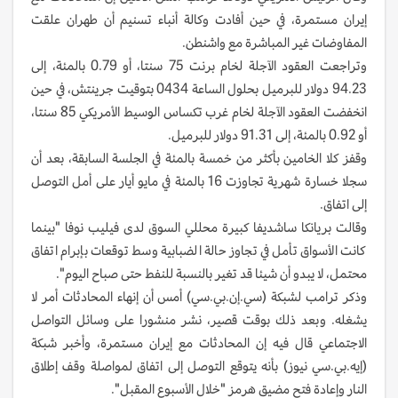
إيران مستمرة، في حين أفادت وكالة أنباء تسنيم أن طهران علقت
المفاوضات غير المباشرة مع واشنطن.
وتراجعت العقود الآجلة لخام برنت 75 سنتا، أو 0.79 بالمئة، إلى
94.23 دولار للبرميل بحلول الساعة 0434 بتوقيت جرينتش، في حين
انخفضت العقود الآجلة لخام غرب تكساس الوسيط الأمريكي 85 سنتا،
أو 0.92 بالمئة، إلى 91.31 دولار للبرميل.
وقفز كلا الخامين بأكثر من خمسة بالمئة في الجلسة السابقة، بعد أن
سجلا خسارة شهرية تجاوزت 16 بالمئة في مايو أيار على أمل ⁠التوصل
إلى اتفاق.
وقالت بريانكا ساشديفا كبيرة محللي السوق لدى فيليب نوفا "بينما
كانت الأسواق تأمل في تجاوز حالة الضبابية وسط توقعات بإبرام اتفاق
محتمل، لا يبدو أن شيئا قد تغير بالنسبة للنفط حتى صباح اليوم".
وذكر ترامب لشبكة (سي.إن.بي.سي) أمس أن إنهاء المحادثات أمر لا
يشغله. وبعد ذلك بوقت قصير، نشر منشورا على وسائل التواصل
الاجتماعي قال فيه إن المحادثات مع إيران مستمرة، وأخبر شبكة
(إيه.بي.سي نيوز) بأنه يتوقع التوصل إلى اتفاق لمواصلة وقف إطلاق
النار وإعادة فتح مضيق هرمز "خلال الأسبوع المقبل".