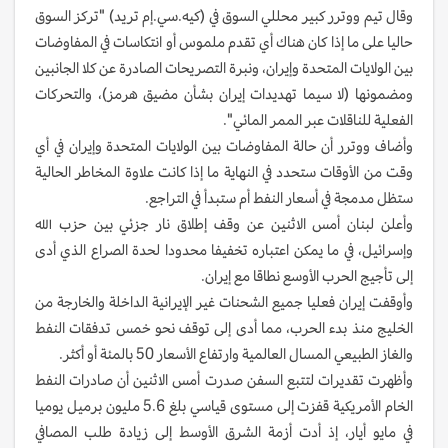
وقال تيم ووترر كبير محللي السوق في (كيه.سي.إم تريد) "تركز السوق
حاليا على ما إذا كان هناك أي تقدم ملموس أو انتكاسات في المفاوضات
بين الولايات المتحدة وإيران، ونبرة التصريحات الصادرة عن ‌كلا الجانبين
⁠ومضمونها (لا سيما تهديدات إيران بشأن مضيق هرمز)، والتحركات
الفعلية للناقلات عبر الممر المائي".
وأضاف ووترر أن حالة المفاوضات بين الولايات المتحدة وإيران في أي
وقت من الأوقات ستحدد في النهاية ما إذا كانت علاوة المخاطر الحالية
ستظل مدمجة في أسعار النفط أم ستبدأ في التراجع.
وأعلن لبنان أمس الاثنين عن وقف إطلاق نار جزئي بين حزب الله
وإسرائيل، في ما ⁠يمكن اعتباره تخفيفا محدودا لحدة الصراع الذي أدى
إلى تأجيج الحرب الأوسع نطاقا مع إيران.
وأوقفت إيران فعليا جميع الشحنات غير الإيرانية الداخلة والخارجة من
الخليج منذ بدء الحرب، مما أدى إلى توقف نحو خمس تدفقات النفط
والغاز الطبيعي المسال العالمية ⁠وارتفاع الأسعار 50 بالمئة أو أكثر.
وأظهرت تقديرات لتتبع السفن صدرت أمس الاثنين أن صادرات النفط
الخام الأمريكية قفزت إلى مستوى قياسي بلغ 5.6 مليون برميل يوميا
في مايو أيار، إذ أدت أزمة الشرق الأوسط إلى زيادة ⁠طلب المصافي