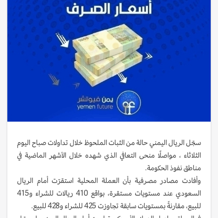
سجّل الريال اليمني حالة من الثبات الملحوظ خلال تداولات صباح اليوم
الثلاثاء ، مواصلًا منحى التعافي الذي شهده خلال الأشهر الماضية في
مناطق نفوذ الحكومة.
وأفادت مصادر مصرفية بأن العملة المحلية استقرّت أمام الريال
السعودي عند مستويات مستقرة، بواقع 410 ريالات للشراء و415
للبيع، مقارنةً بمستويات سابقة تجاوزت 425 للشراء و428 للبيع.