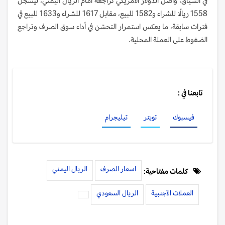
في السياق، واصل الدولار الأمريكي تراجعه أمام الريال اليمني، ليسجّل
1558 ريالًا للشراء و1582 للبيع، مقابل 1617 للشراء و1633 للبيع في
فترات سابقة، ما يعكس استمرار التحسّن في أداء سوق الصرف وتراجع
الضغوط على العملة المحلية.
تابعنا في :
فيسبوك
تويتر
تيليجرام
اسعار الصرف
الريال اليمني
كلمات مفتاحية:
العملات الأجنبية
الريال السعودي