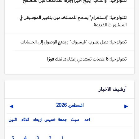
تكنولوجيا: "واتساب" يتيح أخيرًا إجراء المكالمات عبر المتصفح
تكنولوجيا: "إنستغرام" يسمح للمستخدمين بتغيير الموسيقى في
المنشورات القديمة
تكنولوجيا: عطل يضرب "فيسبوك" ويمنع الوصول إلى الحسابات
تكنولوجيا: 6 علامات تستدعي إطفاء هاتفك فورًا
أرشيف الأخبار
اغسطس, 2026
▶
◀
احد
سبت
جمعة
خميس
اربعاء
ثلاثاء
اثنين
5
4
3
2
1