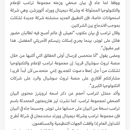
ووفقا لما جاء في بيان صحفي وزعته مجموعة ترامب للإعلام
والتكنولوجيا المملوكة له وشركة ديجيتال وورلد أكويزشن، وهي شركة
استحواذات خاصة، فإن التطبيق الجديد ستنشئه شركة جديدة تشكلت
بموجب الاندماج بين الشركتين.
وقال ترامب في بيان مكتوب "نعيش في عالم أصبح فيه لطالبان حضور
هائل على تويتر، بينما يجري إسكات رئيسكم الأمريكي المفضل. هذا
غير مقبول".
ومضى يقول "أنا متحمس لإرسال أولى الحقائق التي أكتبها من خلال
منصة تروث سوشيال قريبا. إن مجموعة ترامب للإعلام والتكنولوجيا
تشكلت من أجل إعطاء صوت للجميع. إنني متحمس لأن أبدأ قريبا
مشاركتكم أفكاري على منصة تروث سوشيال والرد على شركات
التكنولوجيا الكبرى".
وأكد ممثل لترامب أحجم عن ذكر اسمه لرويترز محتوى البيان
الصحفي لمجموعة ترامب. كما نشرت ليز هارينجتون المتحدثة باسم
ترامب نسخة من البيان على حسابها على تويتر. وحسبما جاء في البيان
فإن مجموعة ترامب وشركة ديجيتال وورلد ستندمجان في شركة تُطرح
للتداول العام إذا وافقت الجهات التنظيمية والمساهمون.