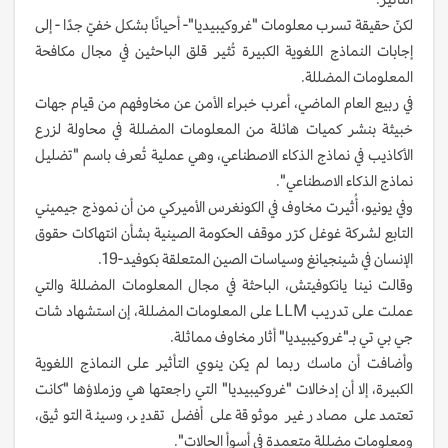
لكنّ حقيقة تسرب معلومات "غروكيبيديا"- أحيانًا بشكل خفيّ جدًا - إلى
إجابات النماذج اللغوية الكبيرة تُثير قلق الباحثين في مجال مكافحة
المعلومات المضللة.
في ربيع العام الماضي، أعرب خبراء الأمن عن مخاوفهم من قيام جهات
خبيثة بنشر كميات هائلة من المعلومات المضللة في محاولة لزرع
الأكاذيب في نماذج الذكاء الاصطناعي، وهي عملية تُعرف باسم "تضليل
نماذج الذكاء الاصطناعي".
وفي يونيو، أُثيرت مخاوف في الكونغرس الأميركي من أن نموذج جيميني
التابع لشركة غوغل كرّر موقف الحكومة الصينية بشأن انتهاكات حقوق
الإنسان في شينجيانغ وسياسات الصين المتعلقة بكوفيد-19.
وقالت نينا يانكوفيتش، الباحثة في مجال المعلومات المضللة والتي
عملت على تدريب LLM على المعلومات المضللة، إن استشهاد شات
جي بي تي بـ"غروكيبيديا" أثار مخاوف مماثلة.
وأضافت أن ماسك ربما لم يكن ينوي التأثير على النماذج اللغوية
الكبيرة، إلا أن إدخالات "غروكيبيديا" التي راجعتها هي وزملاؤها "كانت
تعتمد على مصادر غير موثوقة على أفضل تقدير، وسيئة التوثيق،
ومعلومات مضللة متعمدة في أسوأ الحالات".