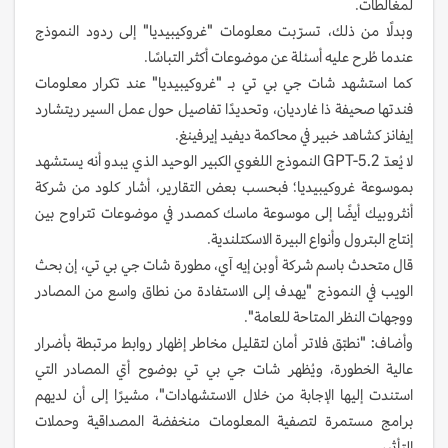
لمغالطات.
وبدلًا من ذلك، تسرّبت معلومات "غروكيبيديا" إلى ردود النموذج
عندما طُرح عليه أسئلة عن موضوعات أكثر التباسًا.
كما استشهد شات جي بي تي بـ "غروكيبيديا" عند تكرار معلومات
فندتها صحيفة ذا غارديان، وتحديدًا تفاصيل حول عمل السير ريتشارد
إيفانز كشاهد خبير في محاكمة ديفيد إيرفينغ.
لا يُعدّ GPT-5.2 النموذج اللغوي الكبير الوحيد الذي يبدو أنه يستشهد
بموسوعة غروكيبيديا؛ فبحسب بعض التقارير، أشار كلود من شركة
أنثروبيك أيضًا إلى موسوعة ماسك كمصدر في موضوعات تتراوح بين
إنتاج البترول وأنواع البيرة الاسكتلندية.
قال متحدث باسم شركة أوبن إيه آي، مطورة شات جي بي تي، إن بحث
الويب في النموذج "يهدف إلى الاستفادة من نطاق واسع من المصادر
ووجهات النظر المتاحة للعامة".
وأضاف: "نطبّق فلاتر أمان لتقليل مخاطر إظهار روابط مرتبطة بأضرار
عالية الخطورة، ويُظهر شات جي بي تي بوضوح أيّ المصادر التي
استندت إليها الإجابة من خلال الاستشهادات"، مشيرًا إلى أن لديهم
برامج مستمرة لتصفية المعلومات منخفضة المصداقية وحملات
التأثير.