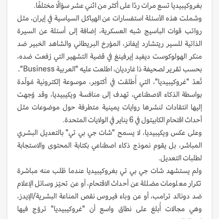
بغروكيبيديا تسع مرات ردًا على أكثر من اثني عشر سؤالًا مختلفًا.
وشملت هذه الأسئلة استفسارات عن الهياكل السياسية في إيران، مثل
رواتب قوات الباسيج شبه العسكرية، إضافة إلى أسئلة عن السيرة
الذاتية للسير ريتشارد إيفانز، المؤرخ البريطاني والشاهد الخبير ضد
منكر الهولوكوست ديفيد إيرفينغ في قضية التشهير التي رُفعت ضده،
بحسب تقرير لصحيفة ذا غارديان، اطلعت عليه "العربية Business".
تُعدّ "غروكيبيديا"، التي أُطلقت في أكتوبر، موسوعة إلكترونية مُولّدة
بواسطة الذكاء الاصطناعي، تهدف إلى منافسة ويكيبيديا، وقد وُجهت
إليها انتقادات لنشرها روايات يمينية متطرفة حول موضوعات مثل
أحداث اقتحام الكابيتول في 6 يناير في الولايات المتحدة.
وعلى عكس ويكيبيديا، لا يسمح "شات جي بي تي" بالتعديل البشري
المباشر، بل يقوم نموذج ذكاء اصطناعي بكتابة المحتوى والاستجابة
لطلبات التعديل.
ولم يستشهد شات جي بي تي بغروكيبيديا عندما طُلب منه مباشرة
تكرار معلومات مضللة عن أحداث الاقتحام، أو عن تحيّز وسائل الإعلام
ضد دونالد ترامب، أو عن وباء فيروس نقص المناعة البشرية/الإيدز،
وهي مجالات أُبلغ على نطاق واسع أن "غروكيبيديا" تروّج فيها