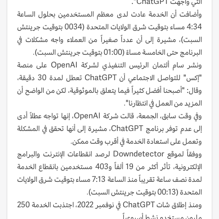
التي واجهت ChatGPT".
وأضافت أن الخدمة عادت لدى معظم المستخدمين بحلول الساعة
4:34 مساء بتوقيت شرق الولايات المتحدة (0034 بتوقيت جرينتش
السبت)، مشيرة إلى أن عدداً صغيراً من العملاء واجه مشكلات في
البرنامج حتى الخامسة مساءً (01:00 بتوقيت جرينتش السبت).
ونشر سام ألتمان الرئيس التنفيذي لشركة OpenAI على منصة
"إكس" للتواصل الاجتماعي أن ChatGPT تعطل لمدة 30 دقيقة،
وقال: "أصبحنا أفضل كثيراً فيما يتعلق بالموثوقية، لكن من الواضح أن
المزيد من العمل في انتظارنا".
وفي وقت سابق، الجمعة، قالت شركة OpenAI، إنها تواجه عطلاً أدى
إلى عدم توفر برنامج ChatGPT، مشيرة إلى أنها تحقق في المشكلة
وتعمل على استعادة الخدمة في أقرب وقت ممكن.
ووفقاً لموقع Downdetector لرصد انقطاعات الإنترنت والبرامج
الإلكترونية، تأثر أكثر من 19 ألفاً و403 مستخدمين بانقطاع الخدمة
لمدة نصف ساعة تقريباً منذ الساعة 7:13 مساء بتوقيت شرق الولايات
المتحدة (00:13 بتوقيت جرينتش السبت).
ومنذ إطلاق شات ChatGPT في نوفمبر 2022، اجتذبت الخدمة 250
مليون مستخدم نشط أسبوعياً.