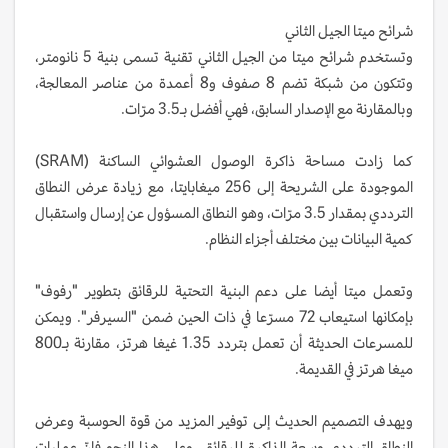
شرائح ميتا الجيل الثاني
وتستخدم شرائح ميتا من الجيل الثاني تقنية تسمى بنية 5 نانومتر،
وتتكون من شبكة تضم 8 صفوف و8 أعمدة من عناصر المعالجة،
وبالمقارنة مع الإصدار السابق، فهي أفضل بـ3.5 مرّات.
كما زادت مساحة ذاكرة الوصول العشوائي الساكنة (SRAM)
الموجودة على الشريحة إلى 256 ميغابايتا، مع زيادة عرض النطاق
الترددي بمقدار 3.5 مرّات، وهو النطاق المسؤول عن إرسال واستقبال
كمية البيانات بين مختلف أجزاء النظام.
وتعمل ميتا أيضا على دعم البنية التحتية للرقائق بتطوير "رفوف"
بإمكانها استيعاب 72 مسرّعا في ذات الحين ضمن "السيرفر". ويمكن
للمسرعات الحديثة أن تعمل بتردد 1.35 غيغا هرتز، مقارنة بـ800
ميغا هرتز في القديمة.
ويهدف التصميم الحديث إلى توفير المزيد من قوة الحوسبة وعرض
النطاق الترددي وسعة الذاكرة للرقائق، وعلى هذا النحو فإنّ عمليات