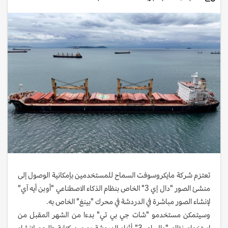
تعتزم شركة مايكروسوفت السماح للمستخدمين بإمكانية الوصول إلى
منشئ الصور "دال إي 3" الخاص بنظام الذكاء الاصطناعي "أوبن أيه آي"
لإنشاء الصور مباشرة في الدردشة في محرك "بينغ" الخاص به.
وسيتمكن مستخدمو "شات جي بي تي" بدءا من الشهر المقبل من
استخدام نظام "دال إي 3" أثناء الدردشة بمجرد كتابة طلبهم لإنشاء