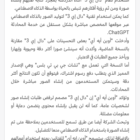
صورة ومن ثم رؤية أفكارهم تنبض بالحياة بواسطة الذكاء الاصطناعي.
كما يمكن استخدام تقنية "دال إي 3" لتوليد الصور بالذكاء الاصطناعي
عبر موقعها المخصص مباشرة بشكل مستقل عن خدمة المحادثة
ChatGPT.
وأدخلت "أوبن أيه آي" بعض التحسينات على "دال إي 3" مقارنة
بالنسخة الماضية، وأكدت أنه سينشئ صورا أكثر دقة وحيوية وإبهارا
ويأخذ جميع الطلبات في الاعتبار.
أما النسخة التي تعمل مع "تشات جي بي تي بلس" وهي الإصدار
المميز الذي يتطلب دفع رسوم اشتراك، فيتوقع أن تكون النتائج أكثر
دقة وسيتمكن المستخدمون من إنشاء الصور مباشرة خلال
المحادثات.
وتؤكد "أوبن أيه آي" إن "دال إي 3" مصمم لرفض طلبات إنشاء صور
لشخصيات عامة، كما أنه لن يقبل بإنشاء محتوى يتضمن دعاية أو
معلومات مضللة.
وتبحث الشركة أيضا عن طرق تسمح للمستخدمين بملاحظة متى تم
إنشاء الصورة باستخدام الذكاء الاصطناعي منعا للتضليل.
بالإضافة لذلك، ستسمح "أوبن إيه آي" للفنانين بمنع استخدام أعمالهم