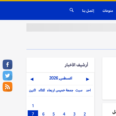
منوعات
إتصل بنا
أرشيف الأخبار
اغسطس, 2026
▶
◀
احد
سبت
جمعة
خميس
اربعاء
ثلاثاء
اثنين
1
تل
7
6
5
4
3
2