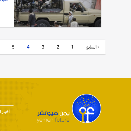
السبت, 30 أغسطس, 5
« السابق
1
2
3
4
5
أخبار 