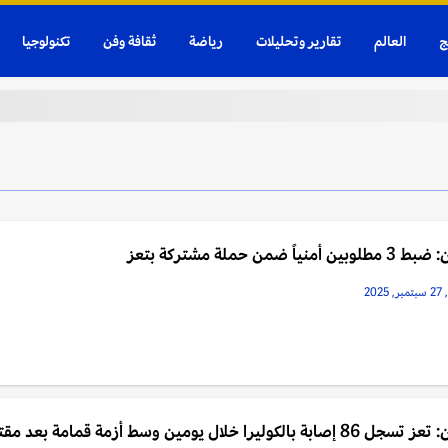
ج
العالم
تقارير وتحليلات
رياضة
ثقافة وفن
تكنولوجيا
ين أمنياً ضمن حملة مشتركة بتعز
202
اليمن: تعز تسجل 86 إصابة بالكوليرا خلال يومين وسط أزمة قمامة بعد مق