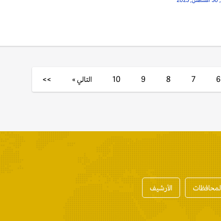
202
6
7
8
9
10
التالي »
>>
المحافظات
الأرشيف