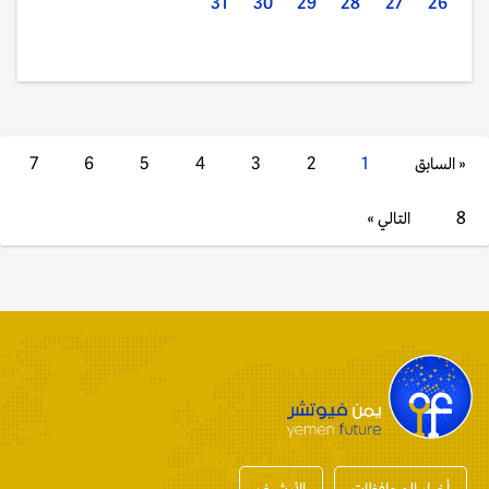
31
30
29
28
27
26
« السابق
1
2
3
4
5
6
7
8
التالي »
أخبار المحافظات
الأرشيف