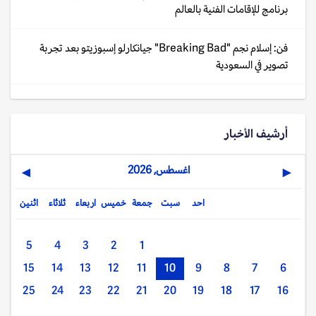
برنامج للإقامات الفنية بالعالم
فن: إسلام نجم "Breaking Bad" جيانكارلو إسبوزيتو بعد تجربة
تصوير في السعودية
أرشيف الأخبار
اغسطس, 2026
▶
◀
احد
سبت
جمعة
خميس
اربعاء
ثلاثاء
اثنين
5
4
3
2
1
15
14
13
12
11
10
9
8
7
6
25
24
23
22
21
20
19
18
17
16