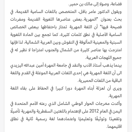
فضاعة، وصولا إلى مالك بن حمير.
ويقول الدكتور عامر بافل، المتخصص باللغات السامية القديمة، في
بحث بعنوان "المهرية..بعض عناصرها اللغوية القديمة ومفردات
فصيحة فيها" أن اللغة المهرية تمتاز باحتفاظها ببعض الخصائص
السامية الأصلية في نطق كلمات كثيرة، كما تجمع بين المادة اللغوية
السبئية والمعينية المألوفة في النقوش وبين العربية الشمالية، لذا فإنها
امتزجت بها عناصر كثيرة من الشمال والجنوب امتزاجا لا نظير له في
جميع اللهجات العربية.
بينما يذهب أستاذ الأدب والنقد في جامعة المهرة أمين عبدالله اليزيدي
الى أن اللغة المهرية هي إحدى اللغات العربية الموغلة في القدم واللغة
الباقية من ‎اللغات الحميرية.
ويرى أن لعزلة أبناء المهرة دورا كبيرا في الحفاظ على بقاء اللغة
المهرية.
وأكدت مخرجات الحوار الوطني الشامل الذي رعته الأمم المتحدة في
اليمن في العام 2012 على الإهتمام باللغتين السقطرية والمهرية تأصيلًا
وتقعيدًا وتوثيقًا وتعليميًا واعتمادهما لغة رسمية ثانية في نطاق
اقليمهما.