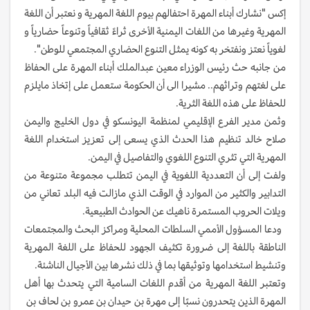
إكس "نشارك أبناء المهرة احتفالهم بيوم اللغة المهرية و نعتبر أن اللغة
المهرية وغيرها من اللغات اليمنية الأخرى ثراءً ثقافياً وتنوعاً حضارياً و
لغوياً نعتز ونفتخر به كونه يمثل التنوع الحضاري المجتمعي للوطن".
من جانبه حث رئيس الوزراء معين عبدالملك أبناء المهرة على الحفاظ
على لغتهم وتراثهم.. مشيرا الى أن الحكومة ستعمل على إتخاذ مايلزم
للحفاظ على هذه اللغة الثرية.
وثمن مدير الفرع الإقليمي لمنظمة اليونسكو في دول الخليج واليمن
صلاح خالد تنظيم هذا الحدث الذي يسعى إلى تعزيز استخدام اللغة
المهرية التي تثري التنوع اللغوي والتفاصيل في اليمن.
ولفت إلى أن التعددية اللغوية في اليمن تتطلب مجموعة متنوعة من
التدابير والكثير من الموارد في الوقت الذي مازالت فيه البلد تعاني من
ويلات الحروب المستمرة ناهيك عن الحوادث الطبيعية.
ودعا المسؤول الأممي السلطات المحلية ومراكز البحث والمجتمعات
الناطقة باللغة إلى ضرورة تكثيف الجهود للحفاظ على اللغة المهرية
وتنشيط استخدامها وتوثيقها بما في ذلك نشرها بين الأجيال الناشئة.
وتعتبر اللغة المهرية من أقدم اللغات السامية التي يتحدث بها أهل
المهرة الذين يتحدرون نسبًا إلى مهرة بن حيدان بن عمرو بن لحاف بن