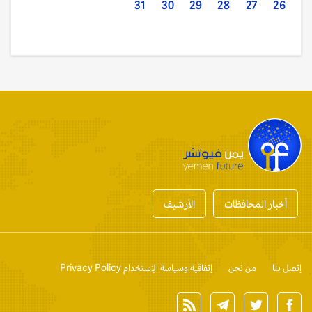
31
30
29
28
27
26
أخبار المحافظات
الأرشيف
إتصل بنا
من نحن
إتفاقية وسياسة الإستخدام Privacy Policy